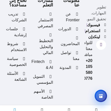
معلومات
مسارات
تحتاج إلى
عنا
التعلم
مساعدة؟
تطوير
المهارات.
عن
تدريب
تحقيق النمو.
Frontier
الاستثمار
الشركات
فيسبوك
المصرفي
الدورات
جلسات
انستجرام
إرشادية
لينكدإن
التخطيط
للتواصل
المحاضرون
شروط
والتحليل
مكافآت دعوة الأصدقاء
معنا
الاستخدام
تواصل
المالي
ادعُ أصدقاءك، واحصل على مكافآت
مباشرة
معنا
سياسة
+20
Fintech
الخصوصية
105
المدونة
& AI
580
الأسئلة
التمويل
0776
الشائعة
المؤسسي
الأسهم
الخاصة