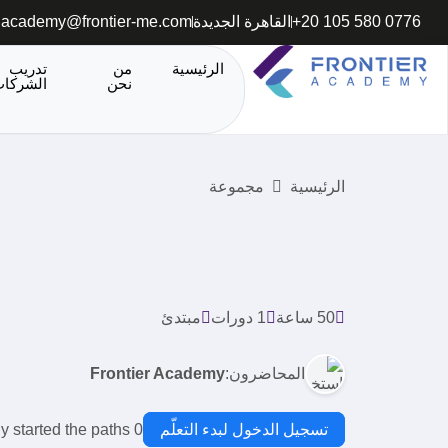
+20 105 580 0776
القاهرة الجديدة
academy@frontier-me.com
الرئيسية
من
تدريب
نحن
الشركا
الرئيسية
مجموعة
50 ساعة
1 دورات
مبتدئ
المحاضرون:
Frontier Academy
تسجيل الدخول لبدء التعلّم
0 people have already started the paths