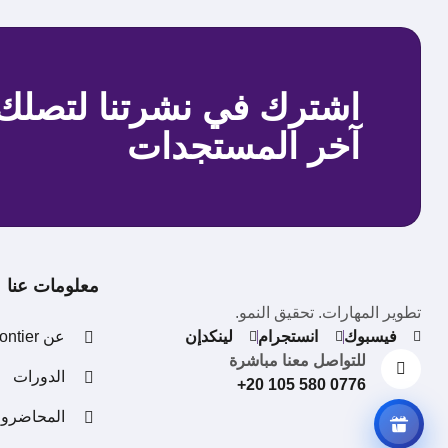
اشترك في نشرتنا لتصلك
آخر المستجدات
مكافآت دعوة الأصدقاء
ادعُ أصدقاءك، واحصل على
مكافآت
معلومات عنا
تطوير المهارات. تحقيق النمو.
فيسبوك
انستجرام
لينكدإن
عن Frontier
للتواصل معنا مباشرة
الدورات
+20 105 580 0776
المحاضرو