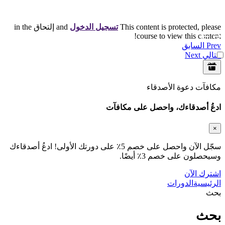
This content is protected, please
تسجيل الدخول
and إلتحاق in the
course to view this content!
Prev
السابق
التالي
Next
مكافآت دعوة الأصدقاء
ادعُ أصدقاءك، واحصل على مكافآت
×
سجّل الآن واحصل على خصم 5٪ على دورتك الأولى! ادعُ أصدقاءك
وسيحصلون على خصم 3٪ أيضًا.
اشترك الآن
الرئيسية
الدورات
بحث
بحث